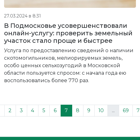
27.03.2024 в 8:31
В Подмосковье усовершенствовали
онлайн-услугу: проверить земельный
участок стало проще и быстрее
Услуга по предоставлению сведений о наличии
скотомогильников, мелиорируемых земель,
особо ценных сельхозугодий в Московской
области пользуется спросом: с начала года ею
воспользовались более 770 раз.
2
3
4
5
6
7
8
9
10
...
69
7